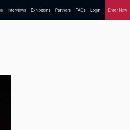
ss
Interviews
Exhibitions
Partners
FAQs
Login
Enter Now