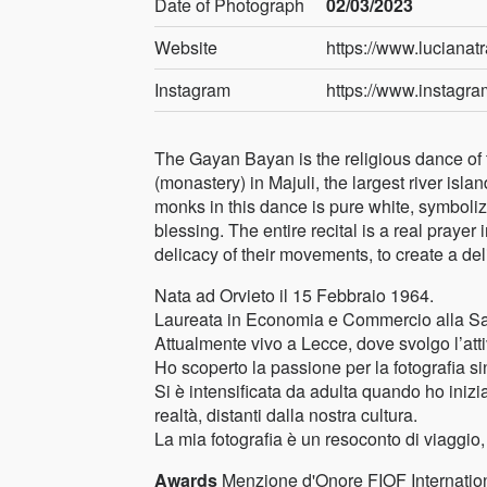
Date of Photograph
02/03/2023
Website
https://www.lucianatr
Instagram
https://www.instagra
The Gayan Bayan is the religious dance of t
(monastery) in Majuli, the largest river isl
monks in this dance is pure white, symboliz
blessing. The entire recital is a real praye
delicacy of their movements, to create a de
Nata ad Orvieto il 15 Febbraio 1964.
Laureata in Economia e Commercio alla Sap
Attualmente vivo a Lecce, dove svolgo l’att
Ho scoperto la passione per la fotografia s
Si è intensificata da adulta quando ho inizi
realtà, distanti dalla nostra cultura.
La mia fotografia è un resoconto di viaggio, 
Awards
Menzione d'Onore FIOF Internation