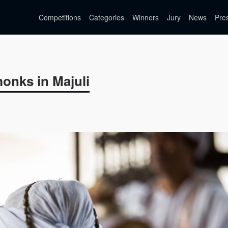
Competitions
Categories
Winners
Jury
News
Pre
onks in Majuli