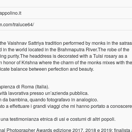
appolino.it
m.com/traluce64/
he Vaishnav Sattriya tradition performed by monks in the satras
and in the world located in the Brahmaputra River.The robe of the
ing purity.The headdress is decorated with a Tulsi rosary as a
r in honor of Krishna where the charm of the monks mixes with th
licate balance between perfection and beauty.
ienza di Roma (Italia).
ività lavorativa presso un’azienda pubblica.
in da bambina, quando fotografavo in analogico.
ato a effettuare i grandi viaggi che mi hanno portato a conoscere
una testimonianza etnica di usi e costumi di altri popoli.
al Photographer Awards edizione 2017, 2018 e 2019; finalista 