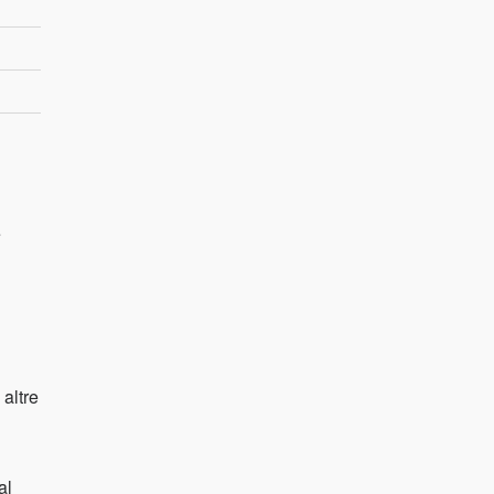
e
 altre
al