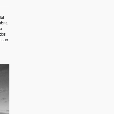
del
abita
re
dori,
l suo