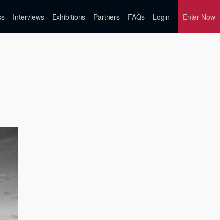
ss
Interviews
Exhibitions
Partners
FAQs
Login
Enter Now