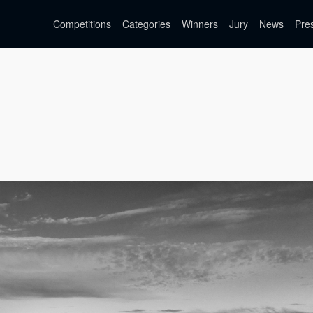
Competitions
Categories
Winners
Jury
News
Pre